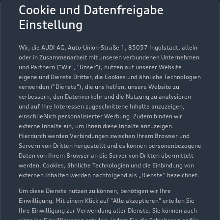
Voets Autozentrum
Cookie und Datenfreigabe
Magdeburg Nord GmbH
Einstellung
Servicepartner
e-tron
Wir, die AUDI AG, Auto-Union-Straße 1, 85057 Ingolstadt, allein
oder in Zusammenarbeit mit unseren verbundenen Unternehmen
und Partnern ("Wir", "Unser"), nutzen auf unserer Website
eigene und Dienste Dritter, die Cookies und ähnliche Technologien
verwenden ("Dienste"), die uns helfen, unsere Website zu
verbessern, den Datenverkehr und die Nutzung zu analysieren
und auf Ihre Interessen zugeschnittene Inhalte anzuzeigen,
einschließlich personalisierter Werbung. Zudem binden wir
externe Inhalte ein, um Ihnen diese Inhalte anzuzeigen.
Hierdurch werden Verbindungen zwischen Ihrem Browser und
Servern von Dritten hergestellt und es können personenbezogene
Daten von Ihrem Browser an die Server von Dritten übermittelt
werden. Cookies, ähnliche Technologien und die Einbindung von
externen Inhalten werden nachfolgend als „Dienste“ bezeichnet.
Um diese Dienste nutzen zu können, benötigen wir Ihre
August-Bebel-Damm 48 A
Einwilligung. Mit einem Klick auf "Alle akzeptieren" erteilen Sie
39126 Magdeburg
Ihre Einwilligung zur Verwendung aller Dienste. Sie können auch