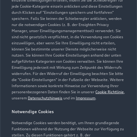
einzelne Einwilligungen erteilen, indem Sie die Schieberegler für
jede Cookie-Kategorie einzeln anklicken und diese Einstellungen
0391 509030
durch Klicken auf "Einstellungen speichern und fortfahren"
speichern. Falls Sie keinen der Schieberegler anklicken, werden
info@roh-ah.de
nur die notwendigen Cookies (z. B. der Ensighten Privacy
Manager, unser Einwilligungsmanagementtool) verwendet. Sie
sind nicht gesetzlich verpflichtet, in die Verwendung von Cookies
Kontaktdaten herunterladen
einzuwilligen, aber wenn Sie Ihre Einwilligung nicht erteilen,
können Sie bestimmte unserer Dienste möglicherweise nicht
nutzen. Sie können Ihre Cookie-Einstellungen anhand der unten
aufgeführten Kategorien von Cookies verwalten. Sie können Ihre
Öffnungszeiten
Einwilligung jederzeit mit Wirkung zum Zeitpunkt des Widerrufs
widerrufen. Für den Widerruf der Einwilligung beachten Sie bitte
die "Cookie-Einstellungen" in der Fußzeile der Webseite. Weitere
Informationen sowie konkrete Hinweise zur Verwendung Ihrer
Service
personenbezogenen Daten finden Sie in unserer
Cookie Richtlinie
,
Geschlossen
,
öffnet am
Montag 07:00
unserem
Datenschutzhinweis
und im
Impressum
.
Notwendige Cookies
Teile- & Zubehörverkauf
Geschlossen
,
öffnet am
Montag 07:00
Notwendige Cookies werden benötigt, um Ihnen grundlegende
Funktionen während der Nutzung der Webseite zur Verfügung zu
stellen. Zu diesen Funktionen gehört z. B. der