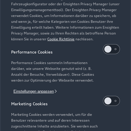
Fahrzeugkonfigurator oder der Ensighten Privacy Manager (unser
Einwilligungsmanagementtool). Der Ensighten Privacy Manager
Zurück nach oben
verwendet Cookies, um Informationen darüber zu speichern, ob
und wenn ja, für welche Kategorien von Cookies Benutzer ihre
Einwilligung erteilt haben. Weitere Informationen zum Ensighten
Modelle
Privacy Manager, sowie zu Ihren Rechten als betroffene Person
können Sie in unserer
Cookie Richtlinie
nachlesen.
Kaufen & leasen
Alle Modelle
Performance Cookies
Modelle vergleichen
Service & Zubehör
Performance Cookies sammeln Informationen
Neuwagensuche
darüber, wie unsere Webseite genutzt wird (z. B.
Elektromodelle
Anzahl der Besuche, Verweildauer). Diese Cookies
Gebrauchtwagensuche
Support
werden zur Optimierung der Webseite verwendet.
Saisonale Angebote
Plug-in-Hybride
Gebrauchtwagen
Einstellungen anpassen
Audi Services
Über Audi
Kundenservice
Finanzierung
Marketing Cookies
Garantie
Händlersuche
Aktionen & Angebote
Unternehmen
Marketing Cookies werden verwendet, um für die
Audi digital services
Benutzer relevantere und auf deren Interessen
Audi Code
Geschäftskunden
Karriere
zugeschnittene Inhalte anzubieten. Sie werden auch
myAudi